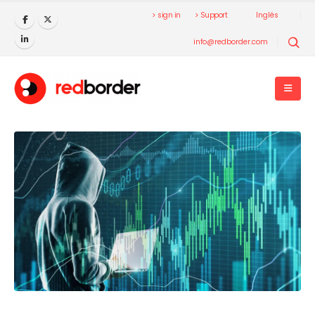
> sign in
> Support
Inglés
info@redborder.com