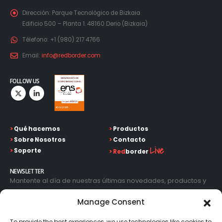
Dirección:
Parque Tecnológico de Bizkaia
Edificio 500 – Planta 1. 48160 Derio (Bizkaia)
Télefono:
+1 (980) 217 4766
Email:
info@redborder.com
FOLLOW US
>
Qué hacemos
>
Productos
>
Sobre Nosotros
>
Contacto
Live
>
Soporte
>
Red
border
NEWSLETTER
Mantente al día de nuestras últimas novedades, productos y
avances tecnológicos. Introduce tu correo electrónico y
Manage Consent
suscríbete a nuestra newsletter.
To provide the best experiences, we use technologies like cookies to