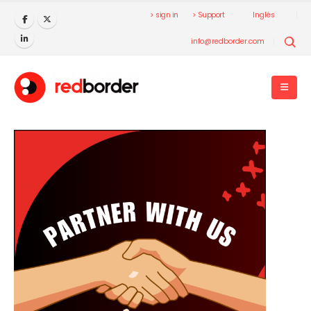
> sign in
> Support
Inglés
info@redborder.com