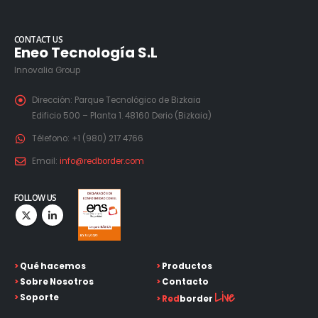
CONTACT US
Eneo Tecnología S.L
Innovalia Group
Dirección:
Parque Tecnológico de Bizkaia
Edificio 500 – Planta 1. 48160 Derio (Bizkaia)
Télefono:
+1 (980) 217 4766
Email:
info@redborder.com
FOLLOW US
>
Qué hacemos
>
Productos
>
Sobre Nosotros
>
Contacto
Live
>
Soporte
>
Red
border