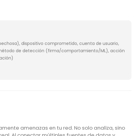
pechosa), dispositivo comprometido, cuenta de usuario,
n, método de detección (firma/comportamiento/ML), acción
cación)
amente amenazas en tu red. No solo analiza, sino
l. Al conectar múltiples fuentes de datos y