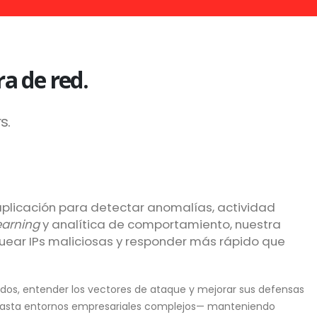
ra de red.
s.
 aplicación para detectar anomalías, actividad
earning
y analítica de comportamiento, nuestra
quear IPs maliciosas y responder más rápido que
sados, entender los vectores de ataque y mejorar sus defensas
s hasta entornos empresariales complejos— manteniendo