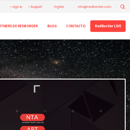
> sign in
> Support
info@redborder.com
Inglés
RTNERS DE REDBORDER
BLOG
CONTACTO
RedBorder LIVE