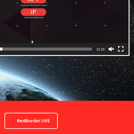
01:55
RedBorder LIVE