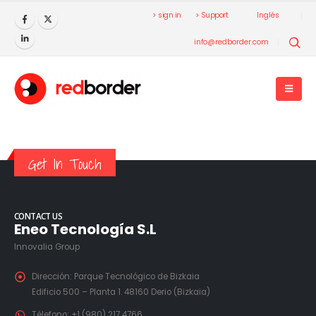
> sign in
> Support
Inglés
info@redborder.com
Get In Touch
CONTACT US
Eneo Tecnología S.L
Innovalia Group
Dirección:
Parque Tecnológico de Bizkaia
Edificio 500 – Planta 1. 48160 Derio (Bizkaia)
Télefono:
+1 (980) 217 4766