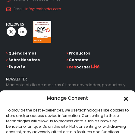
Email:
info@redborder.com
FOLLOW US
>
Qué hacemos
>
Productos
>
Sobre Nosotros
>
Contacto
Live
>
Soporte
>
Red
border
NEWSLETTER
Mantente al día de nuestras últimas novedades, productos y
avances tecnológicos. Introduce tu correo electrónico y
Manage Consent
suscríbete a nuestra newsletter.
To provide the best experiences, we use technologies like cookies to
store and/or access device information. Consenting to these
technologies will allow us to process data such as browsing
behavior or unique IDs on this site. Not consenting or withdrawing
consent, may adversely affect certain features and functions.