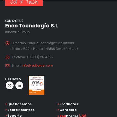
Get In Touch
CONTACT US
Eneo Tecnología S.L
Innovalia Group
Dirección:
Parque Tecnológico de Bizkaia
Edificio 500 – Planta 1. 48160 Derio (Bizkaia)
Télefono:
+1 (980) 217 4766
Email:
info@redborder.com
FOLLOW US
>
Qué hacemos
>
Productos
>
Sobre Nosotros
>
Contacto
Live
>
Soporte
>
Red
border