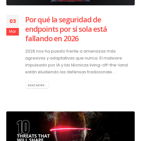
Por qué la seguridad de
03
endpoints por sí sola está
Mar
fallando en 2026
2026 nos ha puesto frente a amenazas más
agresivas y adaptativas que nunca. El malware
impulsado por IA y las técnicas living-off-the-land
están eludiendo las defensas tradicionale...
READ MORE...