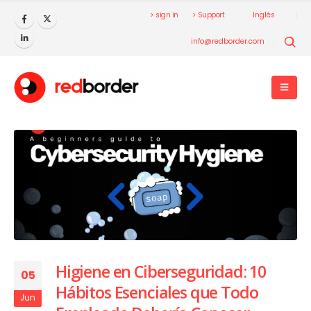
> sign in
> Support
Inglés
info@redborder.com
Higiene en Ciberseguridad: 10
05
Hábitos Esenciales que Todo
Jun