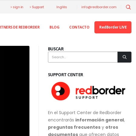
> sign in
> Support
info@redborder.com
Inglés
RTNERS DE REDBORDER
BLOG
CONTACTO
RedBorder LIVE
BUSCAR
SUPPORT CENTER
En el Support Center de Redborder
encontrarás
información general
,
preguntas frecuentes
y
otros
documentos
que ofrecen datos