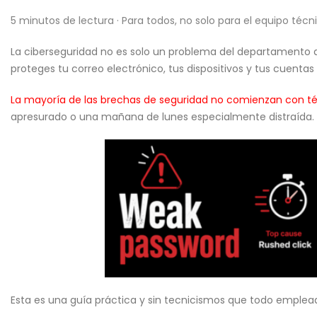
5 minutos de lectura · Para todos, no solo para el equipo técn
La ciberseguridad no es solo un problema del departamento de 
proteges tu correo electrónico, tus dispositivos y tus cuentas
La mayoría de las brechas de seguridad no comienzan con té
apresurado o una mañana de lunes especialmente distraída.
Esta es una guía práctica y sin tecnicismos que todo emplead