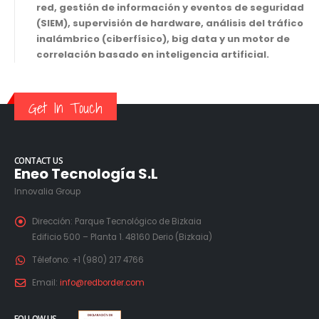
red, gestión de información y eventos de seguridad
(SIEM), supervisión de hardware, análisis del tráfico
inalámbrico (ciberfísico), big data y un motor de
correlación basado en inteligencia artificial.
Get In Touch
CONTACT US
Eneo Tecnología S.L
Innovalia Group
Dirección:
Parque Tecnológico de Bizkaia
Edificio 500 – Planta 1. 48160 Derio (Bizkaia)
Télefono:
+1 (980) 217 4766
Email:
info@redborder.com
FOLLOW US