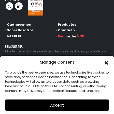
>
Qué hacemos
>
Productos
>
Sobre Nosotros
>
Contacto
Live
>
Soporte
>
Red
border
NEWSLETTER
Mantente al día de nuestras últimas novedades, productos y
avances tecnológicos. Introduce tu correo electrónico y
Manage Consent
suscríbete a nuestra newsletter.
To provide the best experiences, we use technologies like cookies to
store and/or access device information. Consenting to these
technologies will allow us to process data such as browsing
behavior or unique IDs on this site. Not consenting or withdrawing
consent, may adversely affect certain features and functions.
Go!
Accept