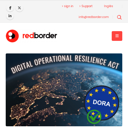
> sign in
> Support
Inglés
info@redborder.com