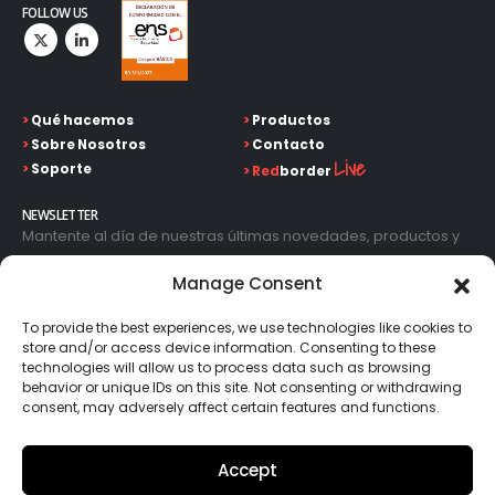
FOLLOW US
>
Qué hacemos
>
Productos
>
Sobre Nosotros
>
Contacto
Live
>
Soporte
>
Red
border
NEWSLETTER
Mantente al día de nuestras últimas novedades, productos y
avances tecnológicos. Introduce tu correo electrónico y
Manage Consent
suscríbete a nuestra newsletter.
To provide the best experiences, we use technologies like cookies to
store and/or access device information. Consenting to these
technologies will allow us to process data such as browsing
behavior or unique IDs on this site. Not consenting or withdrawing
consent, may adversely affect certain features and functions.
Go!
Accept