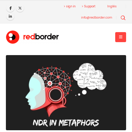
> sign in
> Support
Inglés
info@redborder.com