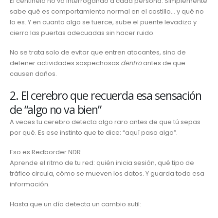
El centinela no va interrogando a cada persona. Simplemente
sabe qué es comportamiento normal en el castillo… y qué no
lo es. Y en cuanto algo se tuerce, sube el puente levadizo y
cierra las puertas adecuadas sin hacer ruido.
No se trata solo de evitar que entren atacantes, sino de
detener actividades sospechosas
dentro
antes de que
causen daños.
2. El cerebro que recuerda esa sensación
de “algo no va bien”
A veces tu cerebro detecta algo raro antes de que tú sepas
por qué. Es ese instinto que te dice: “aquí pasa algo”.
Eso es Redborder NDR.
Aprende el ritmo de tu red: quién inicia sesión, qué tipo de
tráfico circula, cómo se mueven los datos. Y guarda toda esa
información.
Hasta que un día detecta un cambio sutil: