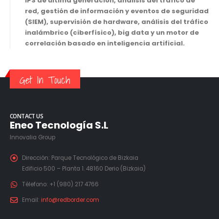
IPS de última generación, análisis del tráfico de
red, gestión de información y eventos de seguridad
(SIEM), supervisión de hardware, análisis del tráfico
inalámbrico (ciberfísico), big data y un motor de
correlación basado en inteligencia artificial.
Get In Touch
CONTACT US
Eneo Tecnología S.L
Innovalia Group
Dirección:
Parque Tecnológico de Bizkaia
Edificio 500 – Planta 1. 48160 Derio (Bizkaia)
Télefono:
+1 (980) 217 4766
Email:
info@redborder.com