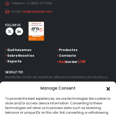
Télefono:
+1 (980) 217 4766
Email:
info@redborder.com
FOLLOW US
>
Qué hacemos
>
Productos
>
Sobre Nosotros
>
Contacto
Live
>
Soporte
>
Red
border
NEWSLETTER
Mantente al día de nuestras últimas novedades, productos y
avances tecnológicos. Introduce tu correo electrónico y
Manage Consent
suscríbete a nuestra newsletter.
To provide the best experiences, we use technologies like cookies to
store and/or access device information. Consenting to these
technologies will allow us to process data such as browsing
behavior or unique IDs on this site. Not consenting or withdrawing