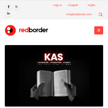
> sign in
> Support
Inglés
info@redborder.com