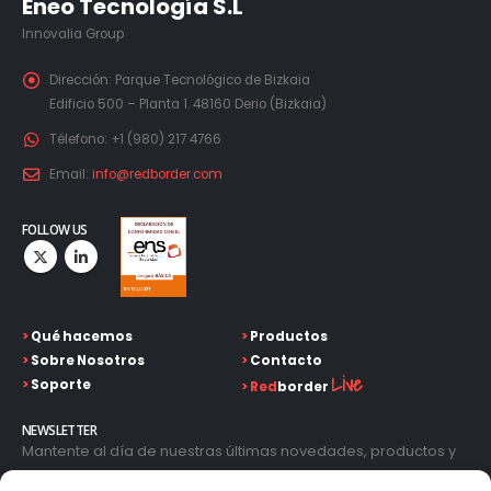
Eneo Tecnología S.L
Innovalia Group
Dirección:
Parque Tecnológico de Bizkaia
Edificio 500 – Planta 1. 48160 Derio (Bizkaia)
Télefono:
+1 (980) 217 4766
Email:
info@redborder.com
FOLLOW US
>
Qué hacemos
>
Productos
>
Sobre Nosotros
>
Contacto
Live
>
Soporte
>
Red
border
NEWSLETTER
Mantente al día de nuestras últimas novedades, productos y
avances tecnológicos. Introduce tu correo electrónico y