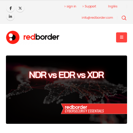
> sign in
> Support
Inglés
info@redborder.com