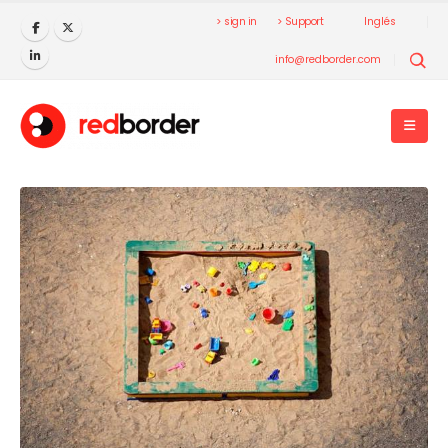
> sign in
> Support
Inglés
info@redborder.com