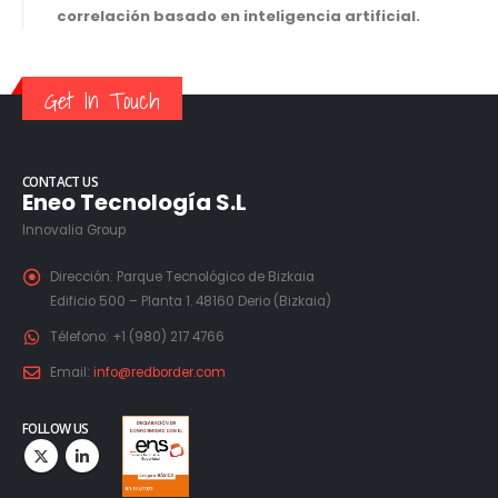
correlación basado en inteligencia artificial.
Get In Touch
CONTACT US
Eneo Tecnología S.L
Innovalia Group
Dirección:
Parque Tecnológico de Bizkaia
Edificio 500 – Planta 1. 48160 Derio (Bizkaia)
Télefono:
+1 (980) 217 4766
Email:
info@redborder.com
FOLLOW US