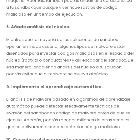
máquina. Además, también podrás añadir una característica
a tu sandbox que busque y verifique rastros de código
malicioso en un tiempo de ejecución.
8. Añade análisis del núcleo.
Mientras que la mayoría de las soluciones de sandbox
operan en modo usuario, algunos tipos de malware están
diseñados para inyectar códigos maliciosos en el espacio del
núcleo (rootkits o conductores) y así escapar del sandbox. De
esa manera, añadiendo análisis del núcleo a tu solución,
podrás evitar que el malware se mueva al núcleo.
9. Implementa el aprendizaje automático.
El análisis de malware basado en algoritmos de aprendizaje
automático puede detectar efectivamente técnicas de
evasión del sandbox en código de malware antes de que se
ejecute. Además, podrás recoger millones de otras señales
que colectivamente pueden detectar código malicioso.
10. Considera el desarme y la reconstrucción del