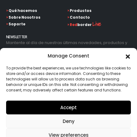
>
Qué hacemos
>
Productos
>
Sobre Nosotros
>
Contacto
Live
>
Soporte
>
Red
border
NEWSLETTER
Mantente al día de nuestras últimas novedades, productos y
avances tecnológicos. Introduce tu correo electrónico y
Manage Consent
suscríbete a nuestra newsletter.
To provide the best experiences, we use technologies like cookies to
store and/or access device information. Consenting to these
technologies will allow us to process data such as browsing
behavior or unique IDs on this site. Not consenting or withdrawing
consent, may adversely affect certain features and functions.
Go!
Accept
Deny
View preferences